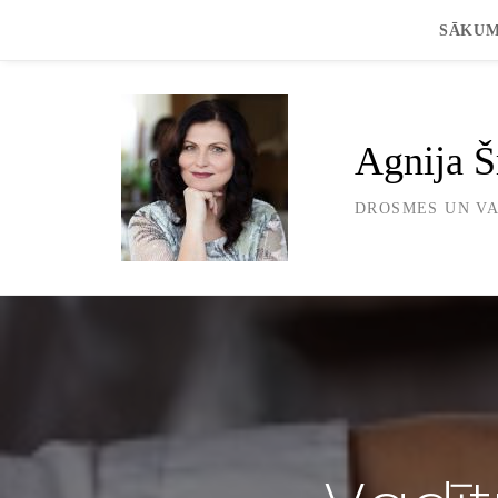
Skip
SĀKU
to
content
Agnija Š
DROSMES UN V