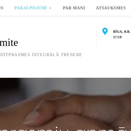
MS
PAKALPOJUMI
PAR MANI
ATSAUKSMES
RĪGA, KR
57/59
mite
ADĪTPRASMES INTEGRĀLĀ TRENERE