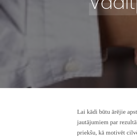
Vadī
Lai kādi būtu ārējie aps
jautājumiem par rezultāt
priekšu, kā motivēt cilv