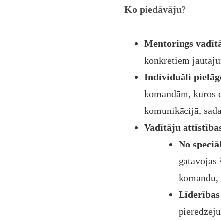
Ko piedāvāju
?
Mentorings vadīt
konkrētiem jautāju
Individuāli pielā
komandām, kuros dal
komunikācijā, sad
Vadītāju attīstīb
No speciā
gatavojas 
komandu, d
Līderības
pieredzēju