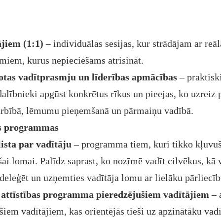
ājiem (1:1)
– individuālas sesijas, kur strādājam ar re
miem, kurus nepieciešams atrisināt.
gotas vadītprasmju un līderības apmācības
– praktisk
ībnieki apgūst konkrētus rīkus un pieejas, ko uzreiz p
arbībā, lēmumu pieņemšanā un pārmaiņu vadībā.
as programmas
lista par vadītāju
– programma tiem, kuri tikko kļuvuš
šai lomai. Palīdz saprast, ko nozīmē vadīt cilvēkus, kā v
eleģēt un uzņemties vadītāja lomu ar lielāku pārliecīb
 attīstības programma pieredzējušiem vadītājiem
– 
šiem vadītājiem, kas orientējās tieši uz apzinātāku vad