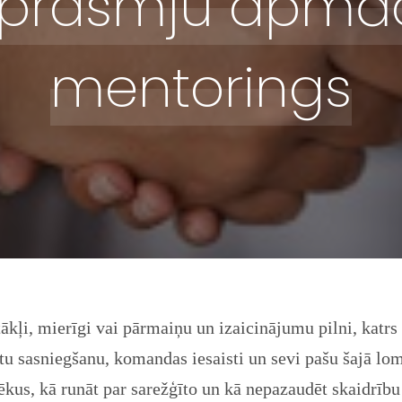
tprasmju apmāc
mentorings
tākļi, mierīgi vai pārmaiņu un izaicinājumu pilni, katrs 
u sasniegšanu, komandas iesaisti un sevi pašu šajā lomā
ēkus, kā runāt par sarežģīto un kā nepazaudēt skaidrību