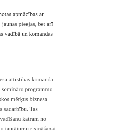
enotas apmācības ar
jaunas pieejas, bet arī
iņas vadībā un komandas
nesa attīstības komanda
āto semināru programmu
iskos mērķus biznesa
s sadarbību. Tas
ovadīšanu katram no
ku jautājumu risināšanai