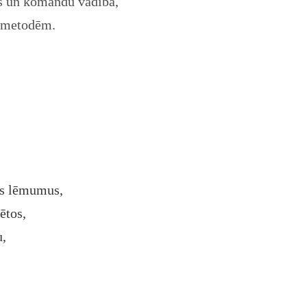
as un komandu vadībā,
s metodēm.
us lēmumus,
ētos,
u,