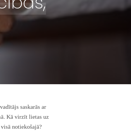
ības,
vadītājs saskarās ar
. Kā virzīt lietas uz
 visā notiekošajā?