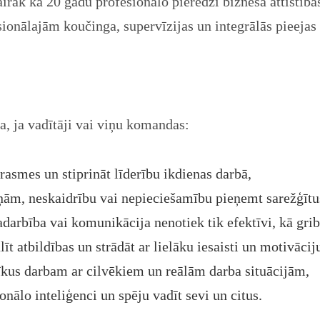
irāk kā 20 gadu profesionālo pieredzi biznesa attīstīb
sionālajām koučinga, supervīzijas un integrālās pieeja
a, ja vadītāji vai viņu komandas:
tprasmes un stiprināt līderību ikdienas darbā,
ņām, neskaidrību vai nepieciešamību pieņemt sarežģīt
darbība vai komunikācija nenotiek tik efektīvi, kā grib
īt atbildības un strādāt ar lielāku iesaisti un motivācij
īkus darbam ar cilvēkiem un reālām darba situācijām,
ionālo inteliģenci un spēju vadīt sevi un citus.