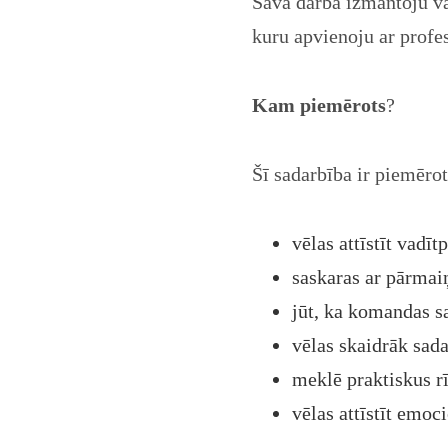
Savā darbā izmantoju va
kuru apvienoju ar profe
Kam piemērots
?
Šī sadarbība ir piemērot
vēlas attīstīt vadī
saskaras ar pārmai
jūt, ka komandas sa
vēlas skaidrāk sadal
meklē praktiskus r
vēlas attīstīt emoc