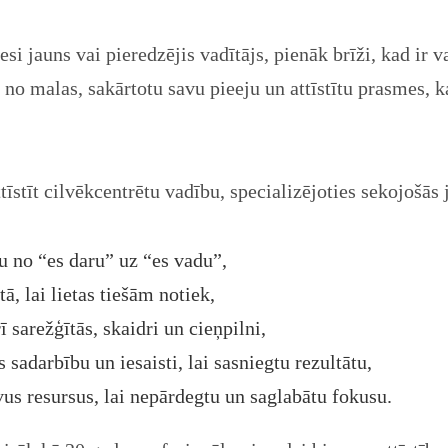
esi jauns vai pieredzējis vadītājs, pienāk brīži, kad ir va
 no malas, sakārtotu savu pieeju un attīstītu prasmes, k
tīstīt cilvēkcentrētu vadību, specializējoties sekojošās
 no “es daru” uz “es vadu”,
ā, lai lietas tiešām notiek,
ī sarežģītās, skaidri un cieņpilni,
sadarbību un iesaisti, lai sasniegtu rezultātu,
vus resursus, lai nepārdegtu un saglabātu fokusu.