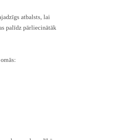
jadzīgs atbalsts, lai
as palīdz pārliecinātāk
 jomās: