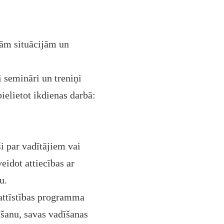
ālām situācijām un
i semināri un treniņi
ielietot ikdienas darbā:
i par vadītājiem vai
eidot attiecības ar
u.
attīstības programma
īšanu, savas vadīšanas