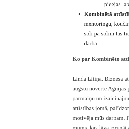
pieejas la
Kombinētā attīs
mentoringu, koučing
soli pa solim tās t
darbā.
Ko par Kombinēto attī
Linda Litiņa, Biznesa a
augstu novērtē Agnijas 
pārmaiņu un izaicinājum
attīstības jomā, palīdzo
motivēja mūs darbam. Pa
mums, kas ļāva izrunāt 