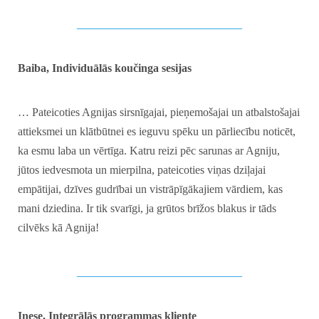
_____________________________
Baiba, Individuālās koučinga sesijas
… Pateicoties Agnijas sirsnīgajai, pieņemošajai un atbalstošajai
attieksmei un klātbūtnei es ieguvu spēku un pārliecību noticēt,
ka esmu laba un vērtīga. Katru reizi pēc sarunas ar Agniju,
jūtos iedvesmota un mierpilna, pateicoties viņas dziļajai
empātijai, dzīves gudrībai un vistrāpīgākajiem vārdiem, kas
mani dziedina. Ir tik svarīgi, ja grūtos brīžos blakus ir tāds
cilvēks kā Agnija!
_____________________________
Inese, Integrālās programmas kliente