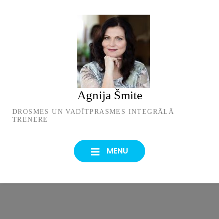
Skip
to
content
Agnija Šmite
DROSMES UN VADĪTPRASMES INTEGRĀLĀ
TRENERE
MENU