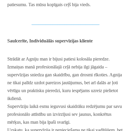
patiesumu. Tas mūsu kopīgais ceļš bija vieds.
_____________________________
Saulcerīte, Individuālās supervīzijas kliente
Strādāt ar Agniju man ir bijusi patiesi kolosāla pieredze.
Izmaiņas manā profesionālajā ceļā nebija ilgi jāgaida –
supervīzijas sniedza gan skaidrību, gan drosmi rīkoties. Agnija
ne tikai palīdz uzdot pareizos jautājumus, bet arī dalās ar ļoti
vērtīgu un praktisku pieredzi, kuru iespējams uzreiz pielietot
ikdienā.
Supervīziju laikā esmu ieguvusi skaidrāku redzējumu par savu
profesionālo attīstību un izvirzījusi sev jaunus, konkrētus
mērķus, kas man bija īpaši svarīgi.
Uzskatu, ka supervīzija ir nepieciešama ne tikai vadītājiem, bet