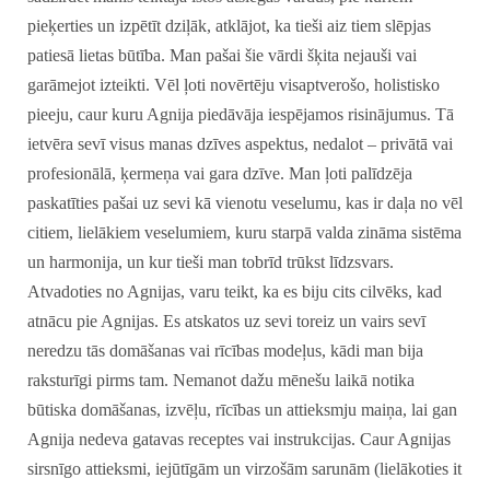
pieķerties un izpētīt dziļāk, atklājot, ka tieši aiz tiem slēpjas
patiesā lietas būtība. Man pašai šie vārdi šķita nejauši vai
garāmejot izteikti. Vēl ļoti novērtēju visaptverošo, holistisko
pieeju, caur kuru Agnija piedāvāja iespējamos risinājumus. Tā
ietvēra sevī visus manas dzīves aspektus, nedalot – privātā vai
profesionālā, ķermeņa vai gara dzīve. Man ļoti palīdzēja
paskatīties pašai uz sevi kā vienotu veselumu, kas ir daļa no vēl
citiem, lielākiem veselumiem, kuru starpā valda zināma sistēma
un harmonija, un kur tieši man tobrīd trūkst līdzsvars.
Atvadoties no Agnijas, varu teikt, ka es biju cits cilvēks, kad
atnācu pie Agnijas. Es atskatos uz sevi toreiz un vairs sevī
neredzu tās domāšanas vai rīcības modeļus, kādi man bija
raksturīgi pirms tam. Nemanot dažu mēnešu laikā notika
būtiska domāšanas, izvēļu, rīcības un attieksmju maiņa, lai gan
Agnija nedeva gatavas receptes vai instrukcijas. Caur Agnijas
sirsnīgo attieksmi, iejūtīgām un virzošām sarunām (lielākoties it