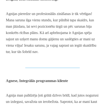
Agnijas pieredze un profesionālās zināšanas ir tik vērtīgas!
Mana saruna ilga vienu stundu, kur pilnībā tapa skaidrs, kas
man jāizdara, lai sevi pozicionētu tirgū un pēc sarunas bija
konkrēts rīcības plāns. Kā arī apbrīnojama ir Agnijas spēja
sajust un uzķert manu domu gājienu un saslēgties ar mani uz
viena viļņa! Iesaku sarunu, ja vajag saprast un iegūt skaidrību
tur, kur tās šobrīd nav.
_____________________________
Agnese, Integrālās programmas kliente
Agnija man palīdzēja ļoti grūtā dzīves brīdī, kad jutos nogurusi
un izdegusi, savažota un ierobežota. Saprotot, ka ar mani kaut