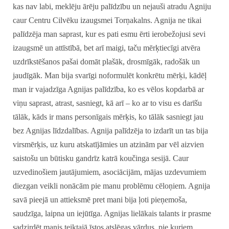
kas nav labi, meklēju ārēju palīdzību un nejauši atradu Agniju
caur Centru Cilvēku izaugsmei Torņakalns. Agnija ne tikai
palīdzēja man saprast, kur es pati esmu ērti ierobežojusi sevi
izaugsmē un attīstībā, bet arī maigi, taču mērķtiecīgi atvēra
uzdrīkstēšanos pašai domāt plašāk, drosmīgāk, radošāk un
jaudīgāk. Man bija svarīgi noformulēt konkrētu mērķi, kādēļ
man ir vajadzīga Agnijas palīdzība, ko es vēlos kopdarbā ar
viņu saprast, atrast, sasniegt, kā arī – ko ar to visu es darīšu
tālāk, kāds ir mans personīgais mērķis, ko tālāk sasniegt jau
bez Agnijas līdzdalības. Agnija palīdzēja to izdarīt un tas bija
virsmērķis, uz kuru atskatījāmies un atzinām par vēl aizvien
saistošu un būtisku gandrīz katrā koučinga sesijā. Caur
uzvedinošiem jautājumiem, asociācijām, mājas uzdevumiem
diezgan veikli nonācām pie manu problēmu cēloņiem. Agnija
savā pieejā un attieksmē pret mani bija ļoti pieņemoša,
saudzīga, laipna un iejūtīga. Agnijas lielākais talants ir prasme
sadzirdēt manis teiktajā īstos atslēgas vārdus, pie kuriem