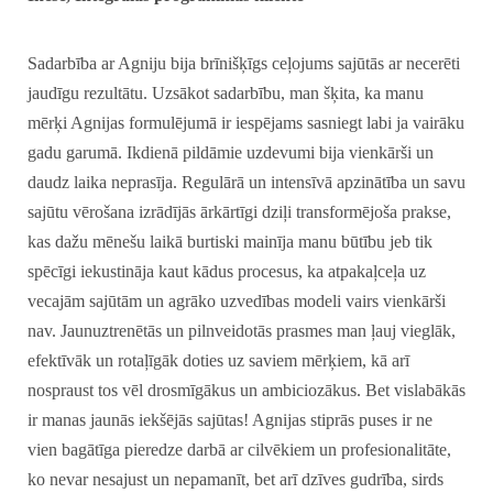
Sadarbība ar Agniju bija brīnišķīgs ceļojums sajūtās ar necerēti
jaudīgu rezultātu. Uzsākot sadarbību, man šķita, ka manu
mērķi Agnijas formulējumā ir iespējams sasniegt labi ja vairāku
gadu garumā. Ikdienā pildāmie uzdevumi bija vienkārši un
daudz laika neprasīja. Regulārā un intensīvā apzinātība un savu
sajūtu vērošana izrādījās ārkārtīgi dziļi transformējoša prakse,
kas dažu mēnešu laikā burtiski mainīja manu būtību jeb tik
spēcīgi iekustināja kaut kādus procesus, ka atpakaļceļa uz
vecajām sajūtām un agrāko uzvedības modeli vairs vienkārši
nav. Jaunuztrenētās un pilnveidotās prasmes man ļauj vieglāk,
efektīvāk un rotaļīgāk doties uz saviem mērķiem, kā arī
nospraust tos vēl drosmīgākus un ambiciozākus. Bet vislabākās
ir manas jaunās iekšējās sajūtas! Agnijas stiprās puses ir ne
vien bagātīga pieredze darbā ar cilvēkiem un profesionalitāte,
ko nevar nesajust un nepamanīt, bet arī dzīves gudrība, sirds