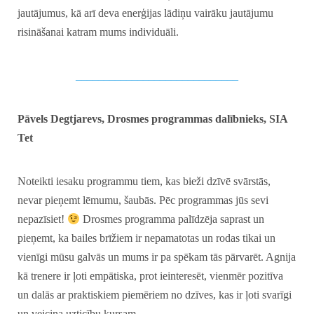
jautājumus, kā arī deva enerģijas lādiņu vairāku jautājumu
risināšanai katram mums individuāli.
_____________________________
Pāvels Degtjarevs, Drosmes programmas dalībnieks, SIA
Tet
Noteikti iesaku programmu tiem, kas bieži dzīvē svārstās,
nevar pieņemt lēmumu, šaubās. Pēc programmas jūs sevi
nepazīsiet!
Drosmes programma palīdzēja saprast un
pieņemt, ka bailes brīžiem ir nepamatotas un rodas tikai un
vienīgi mūsu galvās un mums ir pa spēkam tās pārvarēt. Agnija
kā trenere ir ļoti empātiska, prot ieinteresēt, vienmēr pozitīva
un dalās ar praktiskiem piemēriem no dzīves, kas ir ļoti svarīgi
un veicina uzticību kursam.