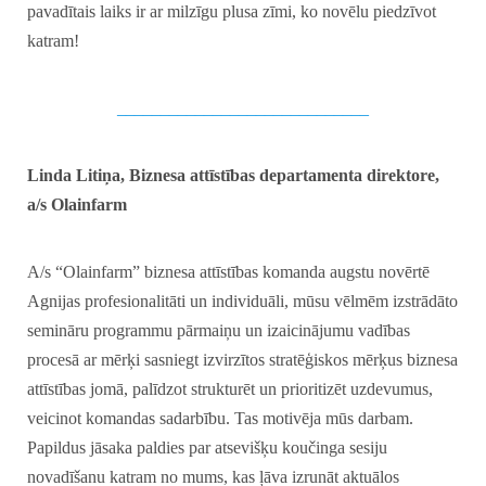
pavadītais laiks ir ar milzīgu plusa zīmi, ko novēlu piedzīvot
katram!
_____________________________
Linda Litiņa, Biznesa attīstības departamenta direktore,
a/s Olainfarm
A/s “Olainfarm” biznesa attīstības komanda augstu novērtē
Agnijas profesionalitāti un individuāli, mūsu vēlmēm izstrādāto
semināru programmu pārmaiņu un izaicinājumu vadības
procesā ar mērķi sasniegt izvirzītos stratēģiskos mērķus biznesa
attīstības jomā, palīdzot strukturēt un prioritizēt uzdevumus,
veicinot komandas sadarbību. Tas motivēja mūs darbam.
Papildus jāsaka paldies par atsevišķu koučinga sesiju
novadīšanu katram no mums, kas ļāva izrunāt aktuālos