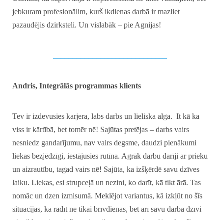
jebkuram profesionālim, kurš ikdienas darbā ir mazliet
pazaudējis dzirksteli. Un vislabāk – pie Agnijas!
_____________________________
Andris, Integrālās programmas klients
Tev ir izdevusies karjera, labs darbs un lieliska alga. It kā ka
viss ir kārtībā, bet tomēr nē! Sajūtas pretējas – darbs vairs
nesniedz gandarījumu, nav vairs degsme, daudzi pienākumi
liekas bezjēdzīgi, iestājusies rutīna. Agrāk darbu darīji ar prieku
un aizrautību, tagad vairs nē! Sajūta, ka izšķērdē savu dzīves
laiku. Liekas, esi strupceļā un nezini, ko darīt, kā tikt ārā. Tas
nomāc un dzen izmisumā. Meklējot variantus, kā izkļūt no šīs
situācijas, kā radīt ne tikai brīvdienas, bet arī savu darba dzīvi