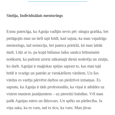
Sintija,
Individuālais mentorings
Esmu pateicīga, ka Agnija vadījās nevis pēc stingra grafika, bet
pielāgojās man un tieši tajā brīdī, kad sajuta, ka man vajadzīgs
mentorings, tad nemocīja, bet pateica priekšā, kā man labāk
darīt. Līdz ar to, pa kopā būšanas laiku sanāca brīnumaini
notikumi, ka padomi uzreiz nākamajā dienā noderēja un zināju,
ko darīt. Agnijai ir maģiskas spējas saprast to, kas man tajā
brīdī ir svarīgs un pateikt ar vienkāršiem vārdiem. Un šos
vārdus es varēju pārvērst darbos un piedzīvot izmaiņas. Es
sapratu, ka Agnija ir tāds profesionālis, ka viņai ir atbildes uz
visiem maniem jautājumiem – uz pieredzi balstītas. Vēl man
patīk Agnijas miers un līdzsvars. Un spēks un pārliecība. Ja
viņa saka, ka es varu, tad es ticu, ka varu. Man jāvar.