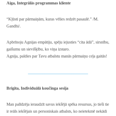
Aiga, Integrālās programmas kliente
“Kļūsti par pārmaiņām, kuras vēlies redzēt pasaulē.” /M.
Gandhi/.
Apbrīnoju Agnijas empātiju, spēju iejusties “cita ādā”, sirsnību,
gaišumu un sievišķību, ko viņa izstaro.
Agnija, paldies par Tavu atbalstu manās pārmaiņu ceļa gaitās!
_____________________________
Brigita, Individuālā koučinga sesija
Man palīdzēja ieraudzīt savus iekšējā spēka resursus, jo tieši tie
ir reāls iekšējais un personiskais atbalsts, ko neietekmē nekādi