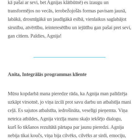
kā pašai ar sevi, bet Agnijas klātbūtnē) es izaugu un
transformējos no vecās, ierobežojošās formas pavisam jaunā,
labākā, drosmīgākā un jaudīgākā esībā, vienlaikus saglabājot
sirsnību, atvērtību, ieinteresētību un iejūtību gan pašai pret sevi,
gan citiem. Paldies, Agnija!
_____________________________
Anita, Integrālās programmas kliente
Mūsu kopdarbā mana pieredze rāda, ka Agnija man palīdzēja
uzkāpt virsotnē, jo viņa izcili prot savu darbu un atbalstīja mani
ceļā. Es sajutos atbalstīta, iedrošināta, veselīgi pieņemta. Viņa
neteica atbildes, Agnija virzīja manu skaļo iekšējo dialogu,
kurš šo tikšanos rezultātā pārtapa par jaunu pieredzi. Agnija
nebija tikai koučs, viņa bija cilvēks, cilvēks ar sirdi, emociju,