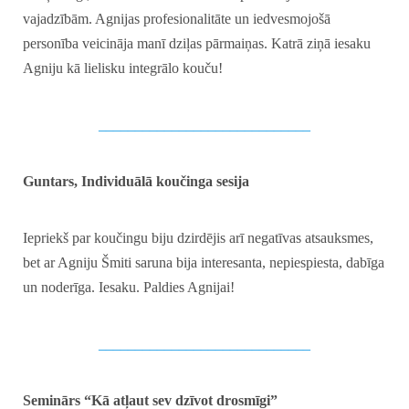
vajadzībām. Agnijas profesionalitāte un iedvesmojošā
personība veicināja manī dziļas pārmaiņas. Katrā ziņā iesaku
Agniju kā lielisku integrālo kouču!
_____________________________
Guntars, Individuālā koučinga sesija
Iepriekš par koučingu biju dzirdējis arī negatīvas atsauksmes,
bet ar Agniju Šmiti saruna bija interesanta, nepiespiesta, dabīga
un noderīga. Iesaku. Paldies Agnijai!
_____________________________
Seminārs “Kā atļaut sev dzīvot drosmīgi”