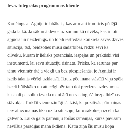
Ieva, Integrālās programmas kliente
Koučings ar Agniju ir labākais, kas ar mani ir noticis pēdējā
gada laikā. Ja sākumā devos uz sarunu kā cilvēks, kas ir ļoti
apjucis un neizlēmīgs, un totāli iestrēdzis konkrētā savas dzīves
situācijā, tad, beidzoties mūsu sadarbībai, redzu sevi kā
cilvēku, kuram ir lielisks potenciāls, iespējas un praktiski visi
instrumenti, lai savu situāciju risinātu. Prieks, ka sarunas par
tēmu vienmēr ritēja viegli un bez piespiešanās, jo Agnijai ir
izcils talants vērīgi uzklausīt. Ikreiz pēc mana stāstītā viņa spēja
izcelt būtiskāko un attiecīgi pēc tam dot precīzus uzdevumus,
kas soli pa solim izveda mani ārā no sastingušā bezpalīdzības
stāvokļa. Turklāt viennozīmīgi jāatzīst, ka pozitīvās pārmaiņas
nav attiecināmas tikai uz to situāciju, kuru sākotnēji izcēlu kā
galveno. Laika gaitā pamanīju foršas izmaiņas, kuras pavisam
nevilšus parādījās manā ikdienā. Katrā ziņā šis mūsu kopā