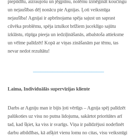
piepildītu, aizraujošu un jēgpilnu, nolēmu izmēģināt koučingu
un nejaušības dēļ nonācu pie Agnijas. Ļoti veiksmīga
nejaušība! Agnijai ir apbrīnojama spēja sajust un saprast
cilvēka problēmu, spēja iztulkot brīžiem juceklīgo sajūtu
izklāstu, rūpīga pieeja un iedziļināšanās, atbalstoša attieksme
un vēlme palīdzēt! Kopā ar viņas zināšanām par tēmu, tas
nevar nedot rezultātu!
_____________________________
Laima, Individuālās supervīzijas kliente
Darbs ar Agniju man ir bijis ļoti vērtīgs – Agnija spēj palīdzēt
palūkoties uz visu no putna lidojuma, sakārtot prioritātes arī
tad, kad šķiet, ka viss ir svarīgs. Viņa ir palīdzējusi nodefinēt
darbu atbildības, kā atšķirt vienu lomu no citas, visu veiksmīgi