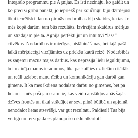
Integrālo programmu pie Agnijas. Es īsti nezināju, ko gaidīt un
ko precīzi gribu panākt, jo iepriekš par koučingu biju dzirdējusi
tikai teorētiski. Jau no pirmās nodarbības bija skaidrs, ka tas ko
mēs kopā darām, tam būs rezultāts. Izvirzījām skaidrus mērķus
un strādājām pie tā. Agnija perfekti jūt un intuitīvi “lasa”
cilvēkus. Nodarbības ir mierīgas, atslābināšanas, bet tajā pašā
laikā mērķtiecīgi virzījāmies uz priekšu katrā reizē. Nodarbībās
es saņēmu mazus mājas darbus, kas neprasīja lielu ieguldījumu,
bet mainīja manus ieradumus, lika paskatīties uz lietām citādāk
un reāli uzlabot manu rīcību un komunikāciju gan darbā gan
ģimenē. It kā mēs ikdienā nodalām darbu no ģimenes, bet pa
lielam – mēs paši jau esam tie, kas veido apstākļus abās šajās
dzīves frontēs un tikai strādājot ar sevi pilnā būtībā un apjomā,
nenodalot lietas atsevišķi, var gūt rezultātu. Paldies!! Tas bija
vērtīgi un reizi gadā es plānoju šo ciklu atkārtot!
_____________________________