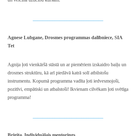
_____________________________
Agnese Lubgane, Drosmes programmas dalībniece, SIA
Tet
Agnija ļoti vienkāršā stāstā un ar piemēriem izskaidro baiļu un
drosmes struktūru, kā arī piedāvā katrā solī atbilstošu
instrumentu. Kopumā programma vadīta ļoti iedvesmojoši,
pozitīvi, empātiski un atbalstoši! Ikvienam cilvēkam ļoti svētīga
programma!
_____________________________
Brigita, Individuālais mentorings