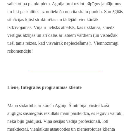
saliekot pa plauktiņiem. Agnija prot uzdot trāpīgus jautājumus
un likt paskatīties uz notiekošo no cita skatu punkta. Sarežģītās
situācijas kļūst strukturētas un tādējādi vienkāršāk
izdzīvojamas. Viņa ir lielisks atbalsts, kas uzklausa, sniedz
vērtīgas atziņas un arī dalās ar labiem vārdiem (un visbiežāk
tieši tanīs reizēs, kad visvairāk nepieciešams!). Viennozīmīgi
rekomendēju!
_____________________________
Liene, Integrālās programmas kliente
Mana sadarbība ar kouču Agniju Šmiti bija pārsteidzoši
auglīga: sasniegtais rezultāts mani pārsteidza, es ieguvu vairāk,
nekā biju gaidījusi. Viņa sesijas vadīja profesionāli, ļoti
mērķtiecīgi, vienlaikus atsaucoties un piemērojoties klienta