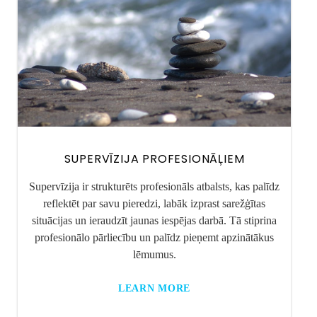
SUPERVĪZIJA PROFESIONĀĻIEM
Supervīzija ir strukturēts profesionāls atbalsts, kas palīdz
reflektēt par savu pieredzi, labāk izprast sarežģītas
situācijas un ieraudzīt jaunas iespējas darbā. Tā stiprina
profesionālo pārliecību un palīdz pieņemt apzinātākus
lēmumus.
LEARN MORE