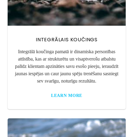
INTEGRĀLAIS KOUČINGS
Integrālā koučinga pamatā ir dinamiska personības
attīstība, kas ar strukturētu un visaptverošu atbalstu
palīdz klientam apzināties savu esošo pieeju, ieraudzīt
jaunas iespējas un caur jaunu spēju trenēšanu sasniegt
sev svarīgu, noturīgu rezultātu.
LEARN MORE