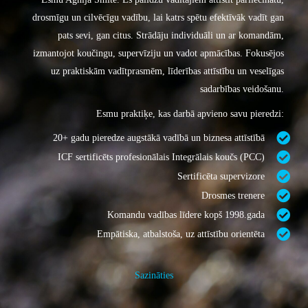
drosmīgu un cilvēcīgu vadību, lai katrs spētu efektīvāk vadīt gan
pats sevi, gan citus. Strādāju individuāli un ar komandām,
izmantojot koučingu, supervīziju un vadot apmācības. Fokusējos
uz praktiskām vadītprasmēm, līderības attīstību un veselīgas
sadarbības veidošanu.
Esmu praktiķe, kas darbā apvieno savu pieredzi:
20+ gadu pieredze augstākā vadībā un biznesa attīstībā
ICF sertificēts profesionālais Integrālais koučs (PCC)
Sertificēta supervizore
Drosmes trenere
Komandu vadības līdere kopš 1998.gada
Empātiska, atbalstoša, uz attīstību orientēta
Sazināties