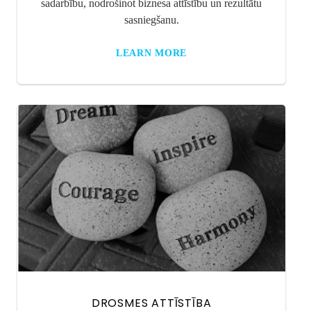
sadarbību, nodrošinot biznesa attīstību un rezultātu
sasniegšanu.
LEARN MORE
DROSMES ATTĪSTĪBA